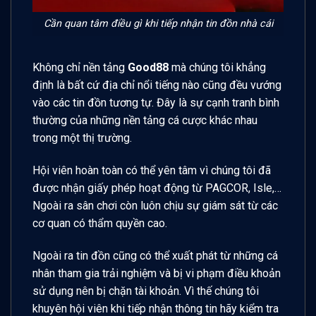
Cần quan tâm điều gì khi tiếp nhận tin đồn nhà cái
Không chỉ nền tảng
Good88
mà chúng tôi khẳng
định là bất cứ địa chỉ nổi tiếng nào cũng đều vướng
vào các tin đồn tương tự. Đây là sự cạnh tranh bình
thường của những nền tảng cá cược khác nhau
trong một thị trường.
Hội viên hoàn toàn có thể yên tâm vì chúng tôi đã
được nhận giấy phép hoạt động từ PAGCOR, Isle,…
Ngoài ra sân chơi còn luôn chịu sự giám sát từ các
cơ quan có thẩm quyền cao.
Ngoài ra tin đồn cũng có thể xuất phát từ những cá
nhân tham gia trải nghiệm và bị vi phạm điều khoản
sử dụng nên bị chặn tài khoản. Vì thế chúng tôi
khuyên hội viên khi tiếp nhận thông tin hãy kiểm tra