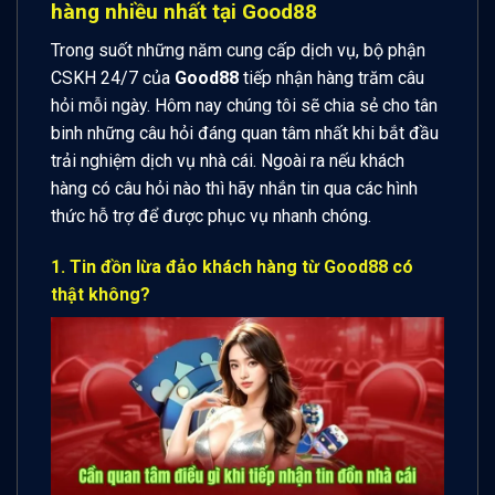
hàng nhiều nhất tại Good88
Trong suốt những năm cung cấp dịch vụ, bộ phận
CSKH 24/7 của
Good88
tiếp nhận hàng trăm câu
hỏi mỗi ngày. Hôm nay chúng tôi sẽ chia sẻ cho tân
binh những câu hỏi đáng quan tâm nhất khi bắt đầu
trải nghiệm dịch vụ nhà cái. Ngoài ra nếu khách
hàng có câu hỏi nào thì hãy nhắn tin qua các hình
thức hỗ trợ để được phục vụ nhanh chóng.
1. Tin đồn lừa đảo khách hàng từ Good88 có
thật không?