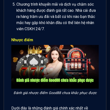
Chương trình khuyến mãi và dịch vụ chăm sóc
khách hàng được đánh giá rất cao. Nhà cái đưa
ra hàng trăm ưu đãi và bất cứ khi nào bạn thắc
mắc hay gặp khó khăn đều có thể liên hệ nhân
viên CSKH 24/7.
Nhược điểm
Đánh giá nhược điểm Good88 chưa khắc phục được
Dưới đây là những đánh giá chính xác nhất về