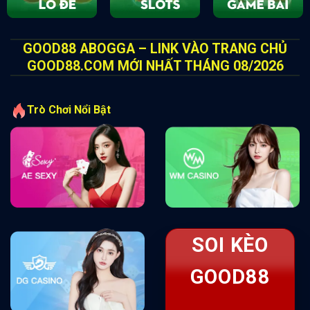
GOOD88 ABOGGA – LINK VÀO TRANG CHỦ
GOOD88.COM MỚI NHẤT THÁNG 08/2026
Trò Chơi Nổi Bật
SOI KÈO
GOOD88