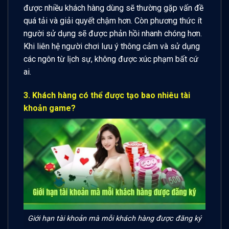
được nhiều khách hàng dùng sẽ thường gặp vấn đề
quá tải và giải quyết chậm hơn. Còn phương thức ít
người sử dụng sẽ được phản hồi nhanh chóng hơn.
Khi liên hệ người chơi lưu ý thông cảm và sử dụng
các ngôn từ lịch sự, không được xúc phạm bất cứ
ai.
3. Khách hàng có thể được tạo bao nhiêu tài
khoản game?
Giới hạn tài khoản mà mỗi khách hàng được đăng ký