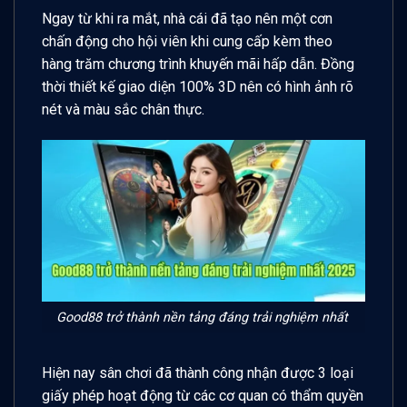
Ngay từ khi ra mắt, nhà cái đã tạo nên một cơn
chấn động cho hội viên khi cung cấp kèm theo
hàng trăm chương trình khuyến mãi hấp dẫn. Đồng
thời thiết kế giao diện 100% 3D nên có hình ảnh rõ
nét và màu sắc chân thực.
Good88 trở thành nền tảng đáng trải nghiệm nhất
Hiện nay sân chơi đã thành công nhận được 3 loại
giấy phép hoạt động từ các cơ quan có thẩm quyền