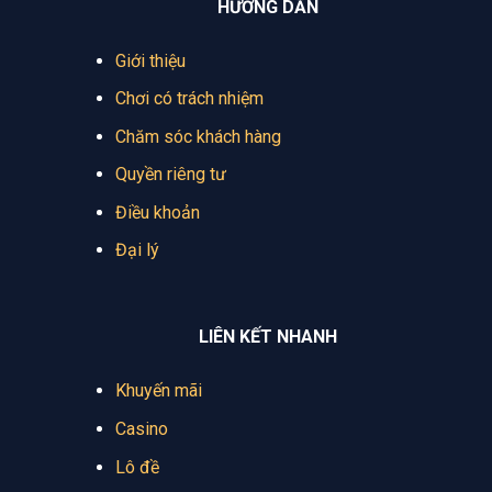
HƯỚNG DẪN
Giới thiệu
Chơi có trách nhiệm
Chăm sóc khách hàng
Quyền riêng tư
Điều khoản
Đại lý
LIÊN KẾT NHANH
Khuyến mãi
Casino
Lô đề