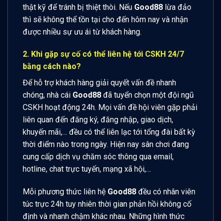
thật kỹ để tránh bị thiệt thòi. Nếu
Good88
lừa đảo
thì sẽ không thể tồn tại cho đến hôm nay và nhận
được nhiều sự ưu ái từ khách hàng.
2. Khi gặp sự cố có thể liên hệ tới CSKH 24/7
bằng cách nào?
Để hỗ trợ khách hàng giải quyết vấn đề nhanh
chóng, nhà cái
Good88
đã tuyển chọn một đội ngũ
CSKH hoạt động 24h. Mọi vấn đề hội viên gặp phải
liên quan đến đăng ký, đăng nhập, giao dịch,
khuyến mãi,… đều có thể liên lạc tới tổng đài bất kỳ
thời điểm nào trong ngày. Hiện nay sân chơi đang
cung cấp dịch vụ chăm sóc thông qua email,
hotline, chat trực tuyến, mạng xã hội,…
Mỗi phương thức liên hệ
Good88
đều có nhân viên
túc trực 24h tuy nhiên thời gian phản hồi không cố
định và nhanh chậm khác nhau. Những hình thức