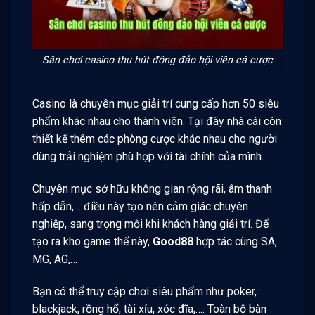
Sân chơi casino thu hút đông đảo hội viên cá cược
Casino là chuyên mục giải trí cung cấp hơn 50 siêu
phẩm khác nhau cho thành viên. Tại đây nhà cái còn
thiết kế thêm các phòng cược khác nhau cho người
dùng trải nghiệm phù hợp với tài chính của mình.
Chuyên mục sở hữu không gian rộng rãi, âm thanh
hấp dẫn,… điều này tạo nên cảm giác chuyên
nghiệp, sang trọng mỗi khi khách hàng giải trí. Để
tạo ra kho game thế này,
Good88
hợp tác cùng SA,
MG, AG,…
Bạn có thể truy cập chơi siêu phẩm như poker,
blackjack, rồng hổ, tài xỉu, xóc đĩa,…. Toàn bộ bàn