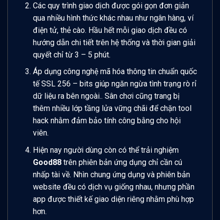
Các quy trình giao dịch được gói gọn đơn giản
qua nhiều hình thức khác nhau như ngân hàng, ví
điện tử, thẻ cào. Hầu hết mỗi giao dịch đều có
hướng dẫn chi tiết trên hệ thống và thời gian giải
quyết chỉ từ 3 – 5 phút.
Áp dụng công nghệ mã hóa thông tin chuẩn quốc
tế SSL 256 – bits giúp ngăn ngừa tình trạng rò rỉ
dữ liệu ra bên ngoài.. Sân chơi cũng trang bị
thêm nhiều lớp tầng lửa vững chãi để chặn tool
hack nhằm đảm bảo tính công bằng cho hội
viên.
Hiện nay người dùng còn có thể trải nghiệm
Good88
trên phiên bản ứng dụng chỉ cần cú
nhấp tài về. Nhìn chung ứng dụng và phiên bản
website đều có dịch vụ giống nhau, nhưng phần
app được thiết kế giao diện riêng nhằm phù hợp
hơn.