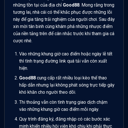
những tồn tại của địa chỉ
Good88
. Mong rằng trong
tương lai, nhà cái có thể khắc phục được những lỗi
này để gia tăng trải nghiệm của người chơi. Sau đây
xin mời tân binh cùng khám phá những nhược điểm
của nền tảng trên để cân nhắc trước khi tham gia cá
cược nhé.
Vào những khung giờ cao điểm hoặc ngày lễ tết
thì tình trạng đường link quá tải vẫn còn xuất
hiện.
Good88
cung cấp rất nhiều loại kèo thể thao
hấp dẫn nhưng lại không phát sóng trực tiếp gây
khó khăn cho người theo dõi.
Thi thoảng vẫn còn tình trạng giao dịch chậm
vào những khung giờ cao điểm mỗi ngày.
Quy trình đăng ký, đăng nhập có các bước xác
minh khiến nhiều hội viên khó chịu khi phải thực