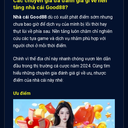
Các chuyên gia đã đánh giá gì về nền
tảng nhà cái Good88?
Nhà cái Good88
dù có xuất phát điểm sớm nhưng
chưa bao giờ để dịch vụ của mình bị lỗi thời hay
thụt lùi về phía sau. Nền tảng luôn chăm chỉ nghiên
cứu các tựa game và dịch vụ nhằm phù hợp với
người chơi ở mỗi thời điểm.
Chính vì thế địa chỉ này nhanh chóng vươn lên dẫn
đầu trong thị trường cá cược năm 2024. Cùng tìm
hiểu những chuyên gia đánh giá gì về ưu, nhược
điểm của nhà cái này nhé:
Ưu điểm