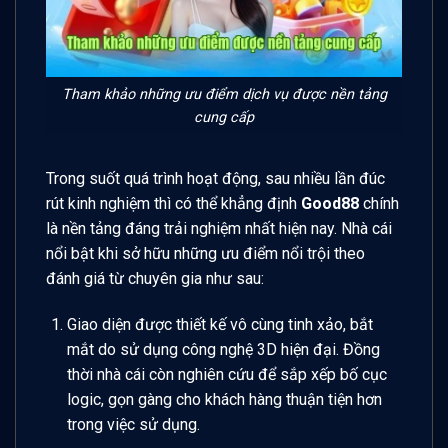
Tham khảo những ưu điểm dịch vụ được nền tảng
cung cấp
Trong suốt quá trình hoạt động, sau nhiều lần đúc
rút kinh nghiệm thì có thể khẳng định
Good88
chính
là nền tảng đáng trải nghiệm nhất hiện nay. Nhà cái
nổi bật khi sở hữu những ưu điểm nổi trội theo
đánh giá từ chuyên gia như sau:
Giao diện được thiết kế vô cùng tinh xảo, bắt
mắt do sử dụng công nghệ 3D hiện đại. Đồng
thời nhà cái còn nghiên cứu để sắp xếp bố cục
logic, gọn gàng cho khách hàng thuận tiện hơn
trong việc sử dụng.