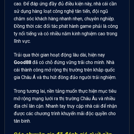
cao. Để đáp ứng đầy đủ điều kiện này, nhà cái cần
sử dụng hàng loạt công nghệ tân tiến, đội ngũ
chăm sóc khách hàng nhanh nhẹn, chuyên nghiệp.
Đồng thời các đối tác phát hành game phải là công
ty nổi tiếng và có nhiều năm kinh nghiệm cao trong
lĩnh vực.
Trải qua thời gian hoạt động lâu dài, hiện nay
Good88
đã có chỗ đứng vững trãi cho mình. Nhà
cái thành công mở rộng thị trường trên khắp quốc
gia Châu Á và thu hút đông đảo người trải nghiệm.
Trong tương lai, nền tảng muốn thực hiện mục tiêu
mở rộng mạng lưới ra thị trường Châu Âu và nhiều
địa chỉ lân cận. Nhanh tay truy cập nhà cái để nhận
được các chương trình khuyến mãi độc quyền cho
tân binh.