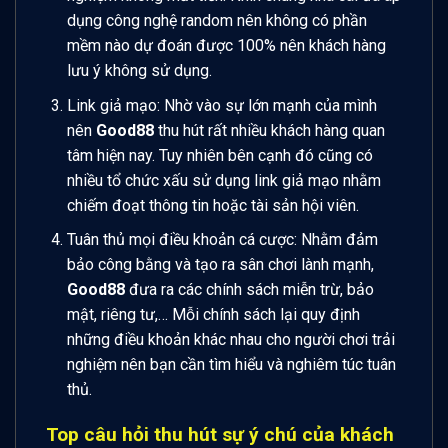
dụng công nghệ random nên không có phần
mềm nào dự đoán được 100% nên khách hàng
lưu ý không sử dụng.
Link giả mạo: Nhờ vào sự lớn mạnh của mình
nên
Good88
thu hút rất nhiều khách hàng quan
tâm hiện nay. Tuy nhiên bên cạnh đó cũng có
nhiều tổ chức xấu sử dụng link giả mạo nhằm
chiếm đoạt thông tin hoặc tài sản hội viên.
Tuân thủ mọi điều khoản cá cược: Nhằm đảm
bảo công bằng và tạo ra sân chơi lành mạnh,
Good88
đưa ra các chính sách miễn trừ, bảo
mật, riêng tư,… Mỗi chính sách lại quy định
những điều khoản khác nhau cho người chơi trải
nghiệm nên bạn cần tìm hiểu và nghiêm túc tuân
thủ.
Top câu hỏi thu hút sự ý chú của khách